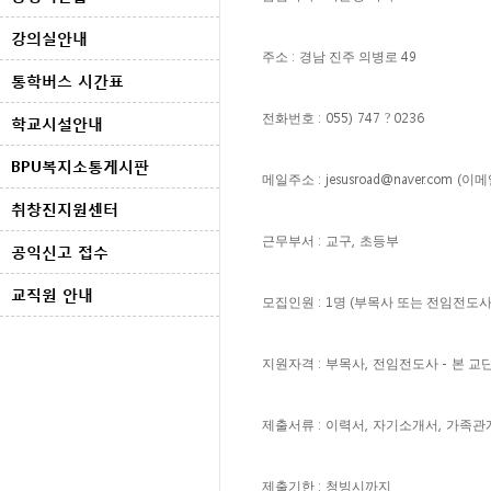
강의실안내
:
49
주소
경남 진주 의병로
통학버스 시간표
: 055) 747
0236
전화번호
?
학교시설안내
BPU복지소통게시판
: jesusroad@naver.com (
메일주소
이메
취창진지원센터
:
,
근무부서
교구
초등부
공익신고 접수
교직원 안내
: 1
(
모집인원
명
부목사 또는 전임전도
:
,
-
지원자격
부목사
전임전도사
본 교
:
,
,
제출서류
이력서
자기소개서
가족관
:
제출기한
청빙시까지