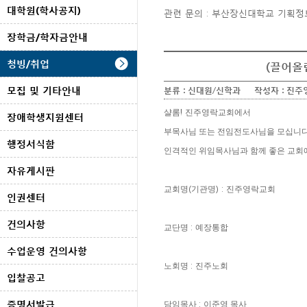
대학원(학사공지)
관련 문의 : 부산장신대학교 기획정보처
장학금/학자금안내
청빙/취업
(끌어올
모집 및 기타안내
분류 :
신대원/신학과
작성자 :
진주
!
샬롬
진주영락교회에서
장애학생지원센터
부목사님 또는 전임전도사님을 모십니
행정서식함
인격적인 위임목사님과 함께 좋은 교회
자유게시판
(
) :
교회명
기관명
진주영락교회
인권센터
건의사항
:
교단명
예장통합
수업운영 건의사항
:
노회명
진주노회
입찰공고
증명서발급
:
담임목사
이준영 목사