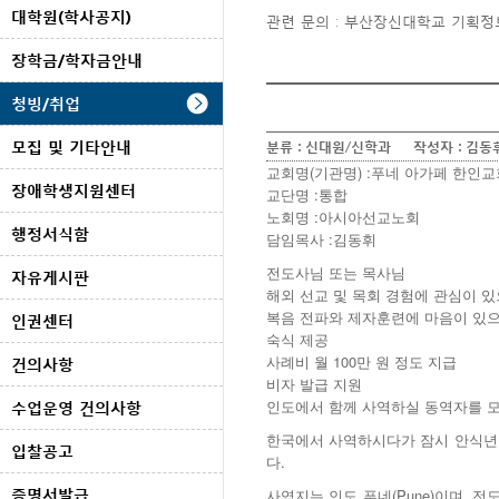
대학원(학사공지)
관련 문의 : 부산장신대학교 기획정보처
장학금/학자금안내
청빙/취업
모집 및 기타안내
분류 :
신대원/신학과
작성자 :
김동
교회명(기관명) :푸네 아가페 한인교
장애학생지원센터
교단명 :통합
노회명 :아시아선교노회
행정서식함
담임목사 :김동휘
전도사님 또는 목사님
자유게시판
해외 선교 및 목회 경험에 관심이 있
복음 전파와 제자훈련에 마음이 있으
인권센터
숙식 제공
사례비 월 100만 원 정도 지급
건의사항
비자 발급 지원
인도에서 함께 사역하실 동역자를 
수업운영 건의사항
한국에서 사역하시다가 잠시 안식년을
입찰공고
다.
증명서발급
사역지는 인도 푸네(Pune)이며, 