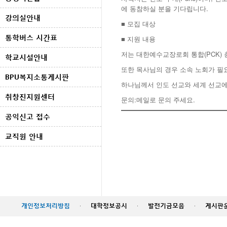
에 동참하실 분을 기다립니다.
강의실안내
■ 모집 대상
통학버스 시간표
■ 지원 내용
저는 대한예수교장로회 통합(PCK)
학교시설안내
또한 목사님의 경우 소속 노회가 
BPU복지소통게시판
하나님께서 인도 선교와 세계 선교에
취창진지원센터
:메일로 문의 주세요.
문의
공익신고 접수
교직원 안내
개인정보처리방침
·
대학정보공시
·
발전기금모음
·
게시판