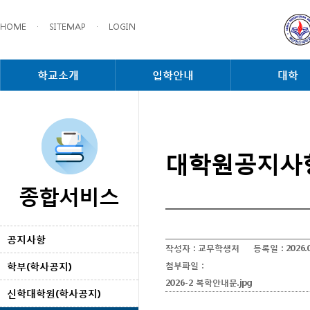
HOME
·
SITEMAP
·
LOGIN
학교소개
입학안내
대학
대학원공지사
종합서비스
공지사항
작성자 :
교무학생처
등록일 :
2026.
학부(학사공지)
첨부파일 :
2026-2 복학안내문.jpg
신학대학원(학사공지)