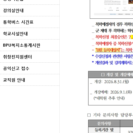
강의실안내
통학버스 시간표
학교시설안내
BPU복지소통게시판
취창진지원센터
공익신고 접수
교직원 안내