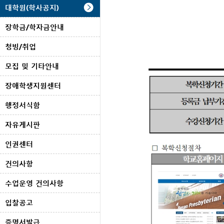
대학원(학사공지)
장학금/학자금안내
청빙/취업
모집 및 기타안내
장애학생지원센터
행정서식함
자유게시판
인권센터
건의사항
수업운영 건의사항
입찰공고
증명서발급