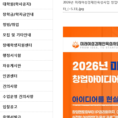
2026년 미래여성경제인육성사업 창업
대학원(학사공지)
터_(~5.31).jpg
장학금/학자금안내
청빙/취업
모집 및 기타안내
장애학생지원센터
행정서식함
자유게시판
인권센터
건의사항
수업운영 건의사항
입찰공고
증명서발급