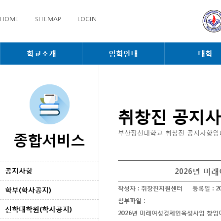
HOME
·
SITEMAP
·
LOGIN
학교소개
입학안내
대학
취창진 공지
종합서비스
부산장신대학교 취창진 공지사항입
2026년 
공지사항
작성자 :
취창진지원센터
등록일 :
2
학부(학사공지)
첨부파일 :
신학대학원(학사공지)
2026년 미래여성경제인육성사업 창업아