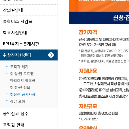
강의실안내
통학버스 시간표
학교시설안내
BPU복지소통게시판
취창진지원센터
조직과 체계
취·창·진 로드맵
마일리지 장학금
취·창·진 정보
취장진 공지사항
상담 요청
공익신고 접수
교직원 안내