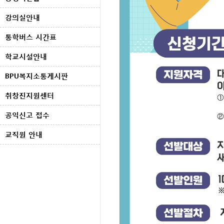
강의실안내
통학버스 시간표
학교시설안내
BPU복지소통게시판
취창진지원센터
공익신고 접수
교직원 안내