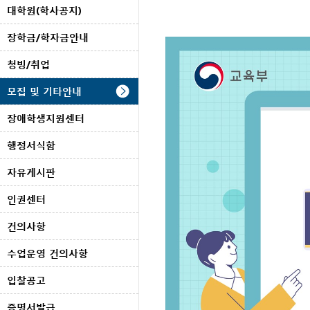
대학원(학사공지)
장학금/학자금안내
청빙/취업
모집 및 기타안내
장애학생지원센터
행정서식함
자유게시판
인권센터
건의사항
수업운영 건의사항
입찰공고
증명서발급