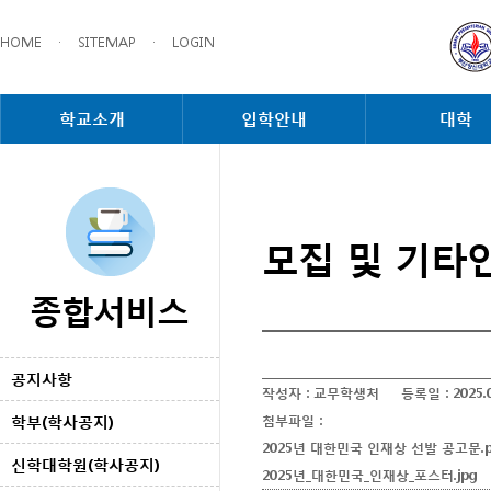
HOME
·
SITEMAP
·
LOGIN
학교소개
입학안내
대학
모집 및 기타
종합서비스
공지사항
작성자 :
교무학생처
등록일 :
2025.
학부(학사공지)
첨부파일 :
2025년 대한민국 인재상 선발 공고문.p
신학대학원(학사공지)
2025년_대한민국_인재상_포스터.jpg