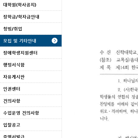
대학원(학사공지)
장학금/학자금안내
청빙/취업
모집 및 기타안내
장애학생지원센터
행정서식함
자유게시판
인권센터
건의사항
수업운영 건의사항
입찰공고
증명서발급