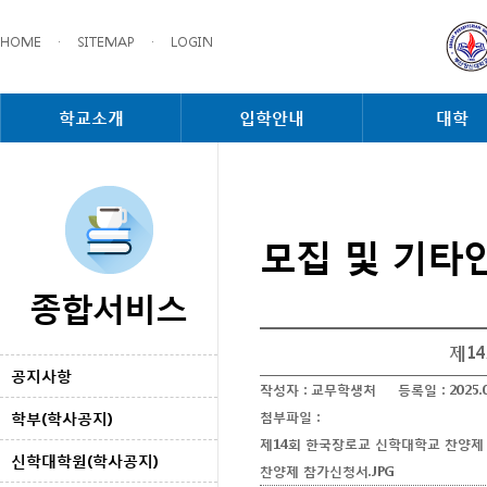
HOME
·
SITEMAP
·
LOGIN
학교소개
입학안내
대학
모집 및 기타
종합서비스
제1
공지사항
작성자 :
교무학생처
등록일 :
2025.
학부(학사공지)
첨부파일 :
제14회 한국장로교 신학대학교 찬양제 
신학대학원(학사공지)
찬양제 참가신청서.JPG