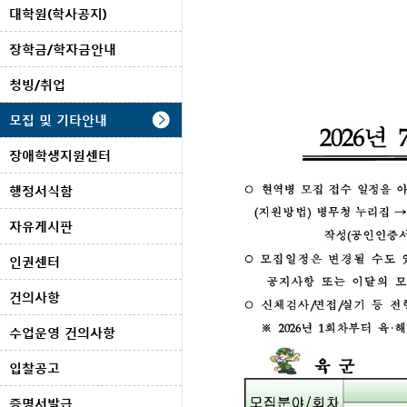
대학원(학사공지)
장학금/학자금안내
청빙/취업
모집 및 기타안내
장애학생지원센터
행정서식함
자유게시판
인권센터
건의사항
수업운영 건의사항
입찰공고
증명서발급