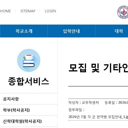
HOME
·
SITEMAP
·
LOGIN
학교소개
입학안내
대학
모집 및 기타
종합서비스
공지사항
작성자 :
교무학생처
등록일 :
2026.
학부(학사공지)
첨부파일 :
2026년 7월 각 군 현역병 모집안내_1.j
신학대학원(학사공지)