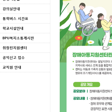
강의실안내
통학버스 시간표
학교시설안내
BPU복지소통게시판
취창진지원센터
공익신고 접수
교직원 안내