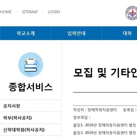
HOME
·
SITEMAP
·
LOGIN
학교소개
입학안내
대학
모집 및 기타
종합서비스
공지사항
작성자 :
장애학생지원센터
등록일 
학부(학사공지)
첨부파일 :
붙임1. 2026년 장애아동지원센터 별칭 
신학대학원(학사공지)
붙임2. 2026년 장애아동지원센터 별칭 