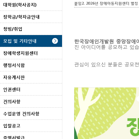
붙임2. 2026년 장애아동지원센터 별칭 공
대학원(학사공지)
장학금/학자금안내
청빙/취업
한국장애인개발원 중앙장애
모집 및 기타안내
진 아이디어를 공모하고 있습
장애학생지원센터
관심이 있으신 분들은 공모전
행정서식함
자유게시판
인권센터
건의사항
수업운영 건의사항
입찰공고
증명서발급