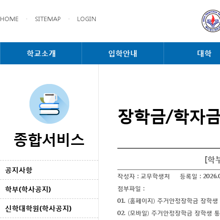
HOME
·
SITEMAP
·
LOGIN
학교소개
입학안내
대학
장학금/학자
종합서비스
[학
공지사항
작성자 :
교무학생처
등록일 :
2026.
학부(학사공지)
첨부파일 :
01. (홈페이지) 주거안정장학금 장학생
신학대학원(학사공지)
02. (모바일) 주거안정장학금 장학생 통