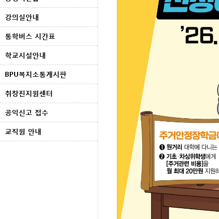
강의실안내
통학버스 시간표
학교시설안내
BPU복지소통게시판
취창진지원센터
공익신고 접수
교직원 안내