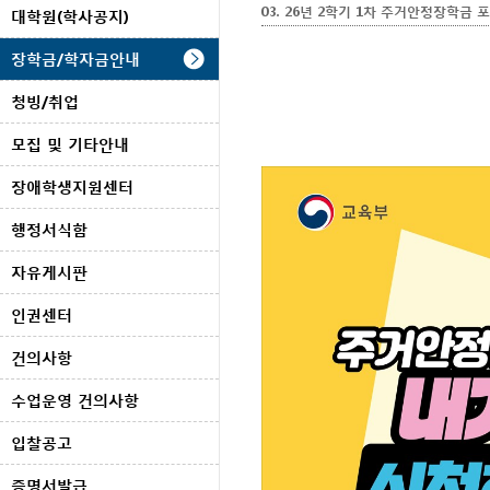
03. 26년 2학기 1차 주거안정장학금 포
대학원(학사공지)
장학금/학자금안내
청빙/취업
모집 및 기타안내
장애학생지원센터
행정서식함
자유게시판
인권센터
건의사항
수업운영 건의사항
입찰공고
증명서발급