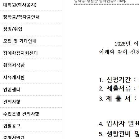
방학중 생활관 입사신청서.hwp
대학원(학사공지)
장학금/학자금안내
청빙/취업
모집 및 기타안내
장애학생지원센터
행정서식함
자유게시판
인권센터
건의사항
수업운영 건의사항
입찰공고
증명서발급