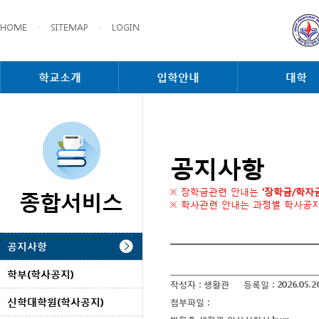
HOME
·
SITEMAP
·
LOGIN
학교소개
입학안내
대학
공지사항
종합서비스
※ 장학금관련 안내는
'장학금/학자
※ 학사관련 안내는 과정별 학사공
공지사항
학부(학사공지)
작성자 :
생활관
등록일 :
2026.05.2
신학대학원(학사공지)
첨부파일 :