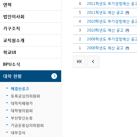
6
2011학년도 추가경정예산 공
연혁
5
2011학년도 예산 공고
법인이사회
4
2010학년도 추가경정예산 공
기구조직
3
2010학년도 예산 공고
2
2009학년도 추가경정예산 공
교직원소개
1
2009학년도 예산 공고
학교UI
BPU소식
대학 현황
예결산공고
등록금심의위원회
대학자체평가
대학평의원회
부산장신논총
기금운용심의위원회
내부감사