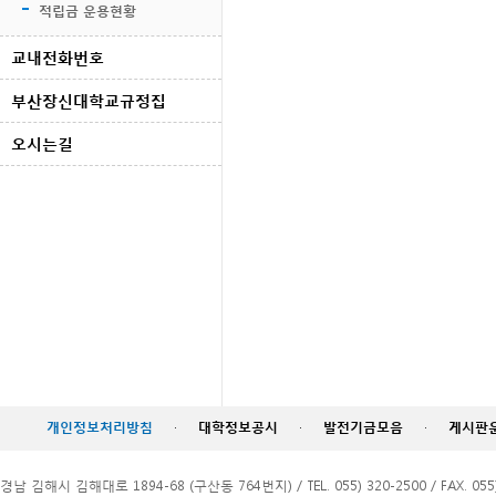
적립금 운용현황
교내전화번호
부산장신대학교규정집
오시는길
개인정보처리방침
·
대학정보공시
·
발전기금모음
·
게시판
경남 김해시 김해대로 1894-68 (구산동 764번지) / TEL. 055) 320-2500 / FAX. 055)