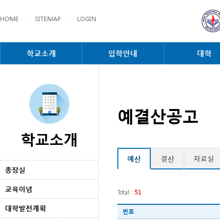
HOME
·
SITEMAP
·
LOGIN
학교소개
입학안내
대학
예결산공고
학교소개
예산
결산
자료실
총장실
교육이념
Total :
51
대학발전계획
번호