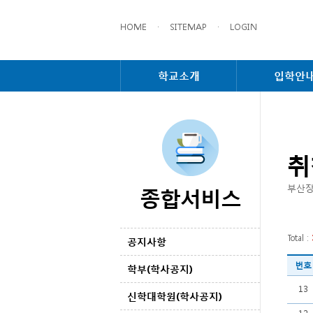
HOME
·
SITEMAP
·
LOGIN
학교소개
입학안
취
종합서비스
부산장
Total :
공지사항
번호
학부(학사공지)
13
신학대학원(학사공지)