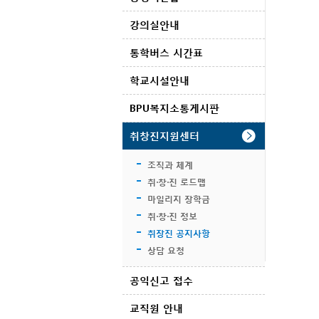
강의실안내
통학버스 시간표
학교시설안내
BPU복지소통게시판
취창진지원센터
조직과 체계
취·창·진 로드맵
마일리지 장학금
취·창·진 정보
취장진 공지사항
상담 요청
공익신고 접수
교직원 안내