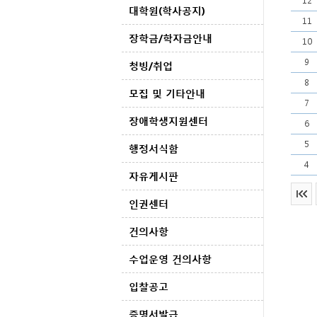
12
대학원(학사공지)
11
장학금/학자금안내
10
9
청빙/취업
8
모집 및 기타안내
7
장애학생지원센터
6
5
행정서식함
4
자유게시판
인권센터
건의사항
수업운영 건의사항
입찰공고
증명서발급