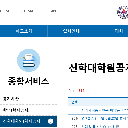
HOME
·
SITEMAP
·
LOGIN
학교소개
입학안내
대학
신학대학원공
종합서비스
Total :
642
공지사항
번호
학부(학사공지)
327
지역사회종교연구(박남규교수님)
326
영어2 A,B 수업 9월20일 휴
신학대학원(학사공지)
325
신대원 목회실습 순서