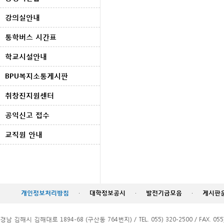
강의실안내
통학버스 시간표
학교시설안내
BPU복지소통게시판
취창진지원센터
공익신고 접수
교직원 안내
개인정보처리방침
·
대학정보공시
·
발전기금모음
·
게시판
경남 김해시 김해대로 1894-68 (구산동 764번지) / TEL. 055) 320-2500 / FAX. 055)