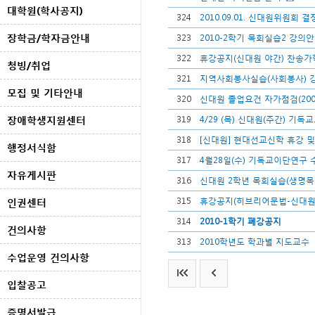
대학원(학사공지)
324
2010.09.01. 신대원위원회 
장학금/학자금안내
323
2010-2학기 목회실습2 강의
322
휴강공지(신대원 야간) 찬송가
청빙/취업
321
지역사회봉사실습(사회봉사) 
모집 및 기타안내
320
신대원 졸업요건 자가점검(2007
장애학생지원센터
319
4/29 (목) 신대원(주간) 기
318
[신대원] 현대선교신학 휴강 및
행정서식함
317
4월28일(수) 기독교이단연구
자유게시판
316
신대원 2학년 목회실습(생명목
315
휴강공지(히브리어문법-신대
인권센터
314
2010-1학기 폐강공지
건의사항
313
2010학년도 학과별 지도교수
수업운영 건의사항
입찰공고
증명서발급