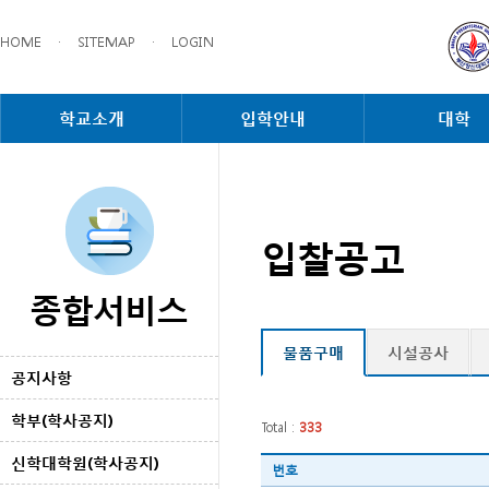
HOME
·
SITEMAP
·
LOGIN
학교소개
입학안내
대학
입찰공고
종합서비스
물품구매
시설공사
공지사항
학부(학사공지)
Total :
333
신학대학원(학사공지)
번호