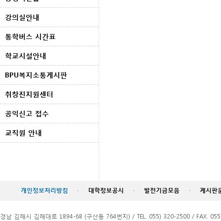
강의실안내
통학버스 시간표
학교시설안내
BPU복지소통게시판
취창진지원센터
공익신고 접수
교직원 안내
개인정보처리방침
·
대학정보공시
·
발전기금모음
·
게시판
경남 김해시 김해대로 1894-68 (구산동 764번지) / TEL. 055) 320-2500 / FAX. 055)