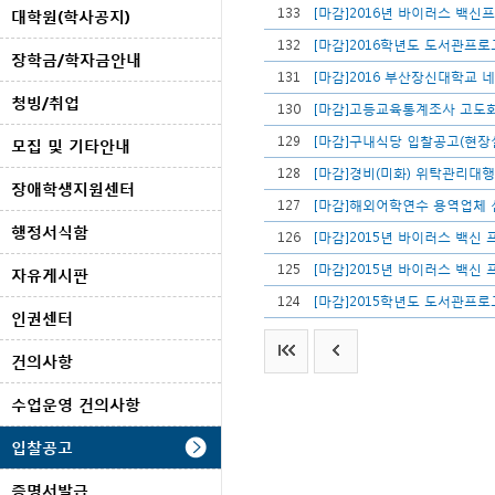
133
[마감]2016년 바이러스 백신
대학원(학사공지)
132
[마감]2016학년도 도서관프로
장학금/학자금안내
131
[마감]2016 부산장신대학교 
청빙/취업
130
[마감]고등교육통계조사 고도화
129
[마감]구내식당 입찰공고(현장
모집 및 기타안내
128
[마감]경비(미화) 위탁관리대
장애학생지원센터
127
[마감]해외어학연수 용역업체 
행정서식함
126
[마감]2015년 바이러스 백신
125
[마감]2015년 바이러스 백신
자유게시판
124
[마감]2015학년도 도서관프
인권센터
건의사항
수업운영 건의사항
입찰공고
증명서발급