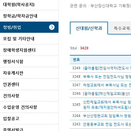
대학원(학사공지)
관련 문의 : 부산장신대학교 기획정보처
장학금/학자금안내
청빙/취업
신대원/신학과
특수교육
모집 및 기타안내
Total :
3429
장애학생지원센터
번호
행정서식함
3249
(끌어올림)전임사역자(전도사 및
자유게시판
3248
부목사 또는 전임전도사님 청
인권센터
3247
하청교회에서 부목사님 또는 
3246
[끌어올림]덕신제일교회(울산) 
건의사항
신탄제일교회에서 부목사님 및 
3245
수업운영 건의사항
원자 유효/재지원안하셔도됩니.
3244
부산산정현교회 담임목사 청빙
입찰공고
3243
안동동부교회 전임 전도사 또는
증명서발급