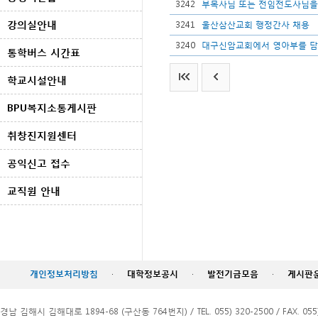
3242
부목사님 또는 전임전도사님을
강의실안내
3241
울산삼산교회 행정간사 채용
3240
대구신암교회에서 영아부를 담
통학버스 시간표
학교시설안내
BPU복지소통게시판
취창진지원센터
공익신고 접수
교직원 안내
개인정보처리방침
·
대학정보공시
·
발전기금모음
·
게시판
경남 김해시 김해대로 1894-68 (구산동 764번지) / TEL. 055) 320-2500 / FAX. 055)