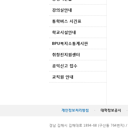
강의실안내
통학버스 시간표
학교시설안내
BPU복지소통게시판
취창진지원센터
공익신고 접수
교직원 안내
개인정보처리방침
·
대학정보공시
·
경남 김해시 김해대로 1894-68 (구산동 764번지) / TEL. 