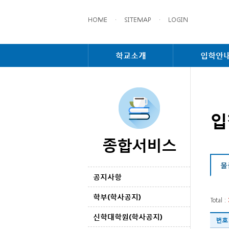
HOME
·
SITEMAP
·
LOGIN
학교소개
입학안
입
종합서비스
물
공지사항
학부(학사공지)
Total :
신학대학원(학사공지)
번호