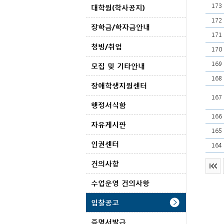
173
대학원(학사공지)
172
장학금/학자금안내
171
청빙/취업
170
169
모집 및 기타안내
168
장애학생지원센터
167
행정서식함
166
자유게시판
165
인권센터
164
건의사항
수업운영 건의사항
입찰공고
증명서발급