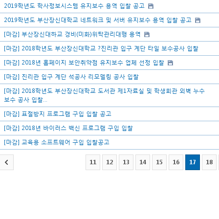
2019학년도 학사정보시스템 유지보수 용역 입찰 공고
2019학년도 부산장신대학교 네트워크 및 서버 유지보수 용역 입찰 공고
[마감] 부산장신대하교 경비(미화)위탁관리대행 용역
[마감] 2018학년도 부산장신대학교 ?진리관 입구 계단 타일 보수공사 입찰
[마감] 2018년 홈페이지 보안취약점 유지보수 업체 선정 입찰
[마감] 진리관 입구 계단 석공사 리모델링 공사 입찰
[마감] 2018학년도 부산장신대학교 도서관 제1자료실 및 학생회관 외벽 누수
보수 공사 입찰...
[마감] 표절방지 프로그램 구입 입찰 공고
[마감] 2018년 바이러스 백신 프로그램 구입 입찰
[마감] 교육용 소프트웨어 구입 입찰공고
11
12
13
14
15
16
17
18