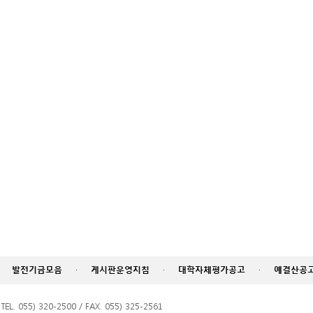
발전기금모음
·
게시판운영지침
·
대학자체평가공고
·
예결산공
055) 320-2500 / FAX. 055) 325-2561