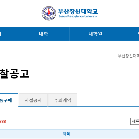
내
대학
대학원
부산장신대학
찰공고
품구매
시설공사
수의계약
333
제목