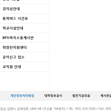
강의실안내
통학버스 시간표
학교시설안내
BPU복지소통게시판
취창진지원센터
공익신고 접수
교직원 안내
개인정보처리방침
·
대학정보공시
·
발전기금모음
·
게시판
경남 김해시 김해대로 1894-68 (구산동 764번지) / TEL. 055) 320-2500 / FAX. 055)