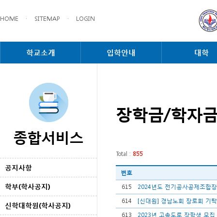
HOME
·
SITEMAP
·
LOGIN
학교소개
입학안내
대학
장학금/학자
종합서비스
Total :
855
공지사항
번호
학부(학사공지)
615
2024년도 전기공사공제조합장
614
[신대원] 경남노회 장로회 기탁
신학대학원(학사공지)
613
2023년 고속도로 장학생 모집