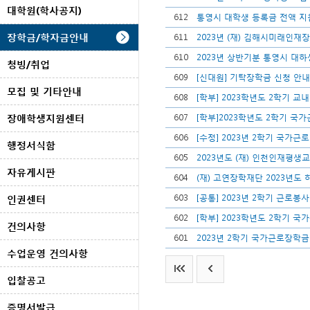
대학원(학사공지)
612
통영시 대학생 등록금 전액 지
장학금/학자금안내
611
2023년 (재) 김해시미래인재
610
2023년 상반기분 통영시 대하
청빙/취업
609
[신대원] 기탁장학금 신청 안내
모집 및 기타안내
608
[학부] 2023학년도 2학기 교
장애학생지원센터
607
[학부]2023학년도 2학기 국
606
[수정] 2023년 2학기 국가근
행정서식함
605
2023년도 (재) 인천인재평
자유게시판
604
(재) 고연장학재단 2023년도
603
[공통] 2023년 2학기 근로
인권센터
602
[학부] 2023학년도 2학기 
건의사항
601
2023년 2학기 국가근로장학금
수업운영 건의사항
입찰공고
증명서발급