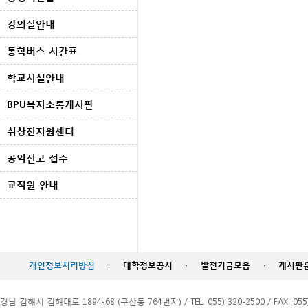
강의실안내
통학버스 시간표
학교시설안내
BPU복지소통게시판
취창진지원센터
공익신고 접수
교직원 안내
개인정보처리방침
·
대학정보공시
·
발전기금모음
·
게시판
경남 김해시 김해대로 1894-68 (구산동 764번지) / TEL. 055) 320-2500 / FAX. 055)