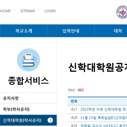
HOME
·
SITEMAP
·
LOGIN
학교소개
입학안내
대학
신학대학원공
종합서비스
Total :
642
공지사항
번호
학부(학사공지)
417
2012학번 이후 신학대학원 
416
11월 13일 목회실습II (신대
신학대학원(학사공지)
415
최중화 교수님 10/16-17 휴