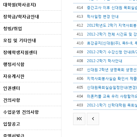
대학원(학사공지)
414
중간고사 이후 신대원 목회실습 
장학금/학자금안내
413
학사일정 변경 안내
412
2012학년도 2학기 지역사회봉
청빙/취업
411
2012-2학기 전체 시간표 및 
모집 및 기타안내
410
휴강공지[신대원(주), 목6~8
장애학생지원센터
409
2012-2학기 수강신청 안내(8/
408
2012-2학기 학사안내
행정서식함
407
신대원 2학년 생명목회 생명선
자유게시판
406
지역사회봉사실습 확인서 제출
405
신대원목회실습일정안내(변경)
인권센터
404
미혼커플 교육 우리 사랑할까요
건의사항
403
2012-1학기 신학대학원 목
수업운영 건의사항
입찰공고
증명서발급