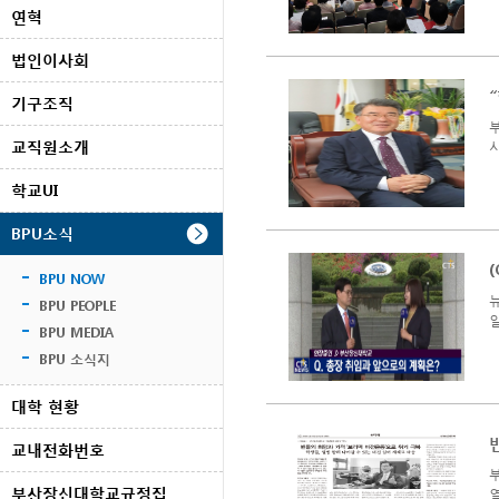
연혁
법인이사회
기구조직
교직원소개
학교UI
BPU소식
BPU NOW
뉴
BPU PEOPLE
BPU MEDIA
BPU 소식지
대학 현황
교내전화번호
부산장신대학교규정집
열