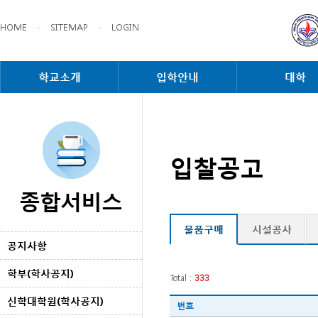
HOME
·
SITEMAP
·
LOGIN
학교소개
입학안내
대학
입찰공고
종합서비스
물품구매
시설공사
공지사항
학부(학사공지)
Total :
333
신학대학원(학사공지)
번호