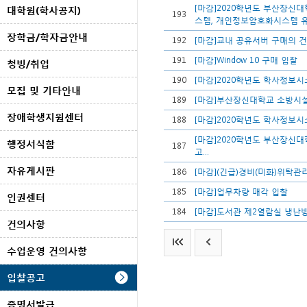
[마감]2020학년도 부산장
대학원(학사공지)
193
스템, 개인정보암호화시스템 유.
장학금/학자금안내
192
[마감]교내 공유서버 구매의 건
191
[마감]Window 10 구매 입찰
청빙/취업
190
[마감]2020학년도 학사정보
모집 및 기타안내
189
[마감]부산장신대학교 소방시설
장애학생지원센터
188
[마감]2020학년도 학사정보
[마감]2020학년도 부산장신대
행정서식함
187
고...
자유게시판
186
[마감](긴급)경비(미화)위탁
185
[마감]업무차량 매각 입찰
인권센터
184
[마감]도서관 제2열람실 냉난
건의사항
수업운영 건의사항
입찰공고
증명서발급