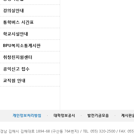
강의실안내
통학버스 시간표
학교시설안내
BPU복지소통게시판
취창진지원센터
공익신고 접수
교직원 안내
개인정보처리방침
·
대학정보공시
·
발전기금모음
·
게시판
경남 김해시 김해대로 1894-68 (구산동 764번지) / TEL. 055) 320-2500 / FAX. 055)