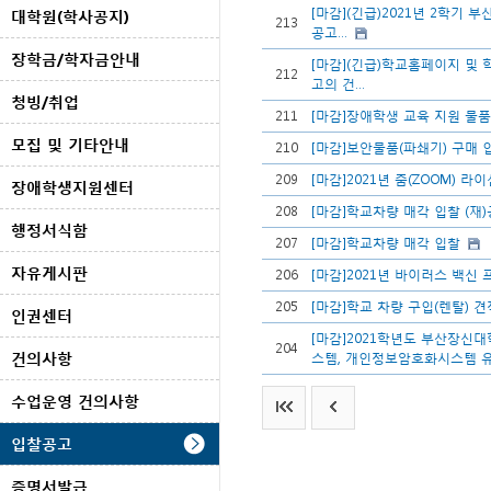
[마감](긴급)2021년 2학기
대학원(학사공지)
213
공고...
장학금/학자금안내
[마감](긴급)학교홈페이지 및 
212
고의 건...
청빙/취업
211
[마감]장애학생 교육 지원 물품
모집 및 기타안내
210
[마감]보안물품(파쇄기) 구매 
209
[마감]2021년 줌(ZOOM) 
장애학생지원센터
208
[마감]학교차량 매각 입찰 (재
행정서식함
207
[마감]학교차량 매각 입찰
자유게시판
206
[마감]2021년 바이러스 백신
205
[마감]학교 차량 구입(렌탈) 
인권센터
[마감]2021학년도 부산장
204
건의사항
스템, 개인정보암호화시스템 유.
수업운영 건의사항
입찰공고
증명서발급