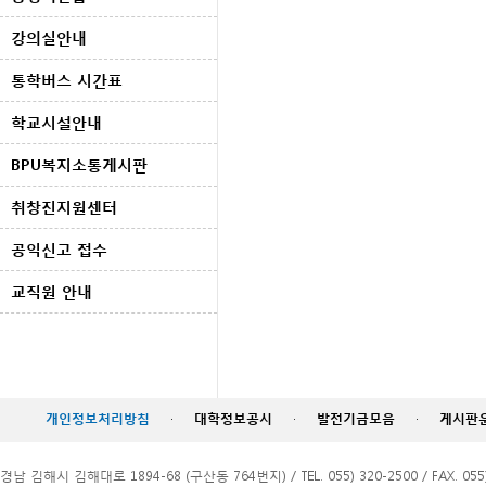
강의실안내
통학버스 시간표
학교시설안내
BPU복지소통게시판
취창진지원센터
공익신고 접수
교직원 안내
개인정보처리방침
·
대학정보공시
·
발전기금모음
·
게시판
경남 김해시 김해대로 1894-68 (구산동 764번지) / TEL. 055) 320-2500 / FAX. 055)