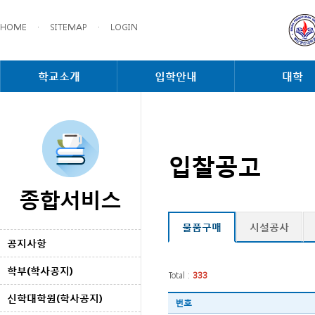
HOME
·
SITEMAP
·
LOGIN
학교소개
입학안내
대학
입찰공고
종합서비스
물품구매
시설공사
공지사항
학부(학사공지)
Total :
333
신학대학원(학사공지)
번호