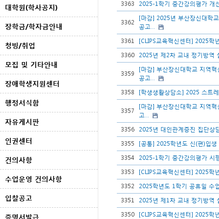
3363
2025-1학기 중간강의평가 개
대학원(학사공지)
[마감] 2025년 부산장신대학교
3362
장학금/학자금안내
공고...
3361
[CLIPS교육혁신센터] 2025
청빙/취업
3360
2025년 제2차 교내 정기방역
모집 및 기타안내
[마감] 부산장신대학교 지역혁신
3359
공고...
장애학생지원센터
3358
[학생생활상담소] 2025 스트
행정서식함
[마감] 부산장신대학교 지역혁신
3357
고...
자유게시판
3356
2025년 대인관계증진 집단상
인권센터
3355
[공통] 2025학년도 신(편)입
3354
2025-1학기 중간강의평가 시
건의사항
3353
[CLIPS교육혁신센터] 2025
수업운영 건의사항
3352
2025학년도 1학기 공휴일 수
입찰공고
3351
2025년 제1차 교내 정기방역
3350
[CLIPS교육혁신센터] 2025
증명서발급