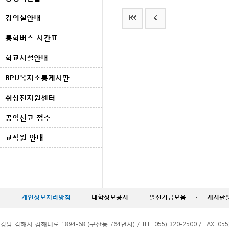
강의실안내
통학버스 시간표
학교시설안내
BPU복지소통게시판
취창진지원센터
공익신고 접수
교직원 안내
개인정보처리방침
·
대학정보공시
·
발전기금모음
·
게시판
경남 김해시 김해대로 1894-68 (구산동 764번지) / TEL. 055) 320-2500 / FAX. 055)