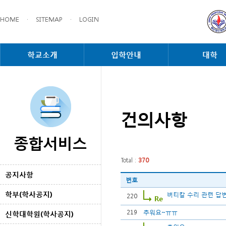
HOME
·
SITEMAP
·
LOGIN
학교소개
입학안내
대학
건의사항
종합서비스
Total :
370
공지사항
번호
학부(학사공지)
버티칼 수리 관련 답
220
219
추워요~ㅠㅠ
신학대학원(학사공지)