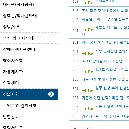
추워요~ㅠㅠ
218
대학원(학사공지)
217
혹시 학교 강의실 등에서 흰색 
장학금/학자금안내
216
채플실 피아노 , 강의실 컴퓨
청빙/취업
채플실 피아노 , 강
215
다.
모집 및 기타안내
214
각종 공지관련 건의사항 말씀
장애학생지원센터
각종 공지관련 건의사
213
행정서식함
212
309호 강의실 마이크 관련
309호 강의실 마이크
211
자유게시판
210
성종 신청 후에 신청한 것을 
인권센터
성종 신청 후에 신청
209
건의사항
208
기존에 있던 선택과목을 필수
수업운영 건의사항
기존에 있던 선택과목
207
입찰공고
206
강의시간표 건의 (신대원 3학년
증명서발급