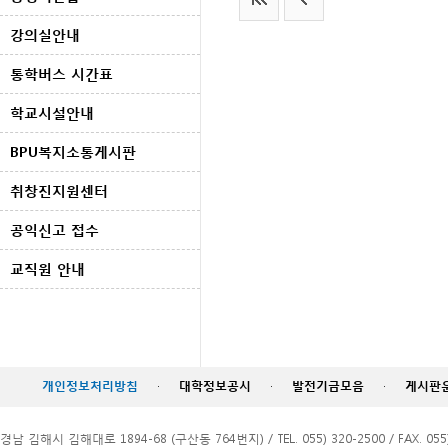
강의실안내
통학버스 시간표
학교시설안내
BPU복지소통게시판
취창진지원센터
공익신고 접수
교직원 안내
개인정보처리방침
·
대학정보공시
·
발전기금모음
·
게시판
경남 김해시 김해대로 1894-68 (구산동 764번지) / TEL. 055) 320-2500 / FAX. 055)