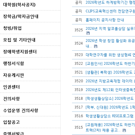
공지
2026학년도 하계방학기간 행
대학원(학사공지)
공지
CLIPS교육혁신센터 전담연구
장학금/학자금안내
공지
홈페이지 공지사항 안내
청빙/취업
2026년 지역 알코올상담 실무
3525
모집 및 기타안내
2026년 학생 창업 활성화 유
3524
내...
장애학생지원센터
3523
대학연구자를 위한 생성형AI
행정서식함
3522
[교원인사] 2026학년도 하반
3521
[생활관] 복학생) 2026학년도
자유게시판
3520
2026년 지방교육재정 데이터 
인권센터
3519
2026년도 제12회 인터넷중
건의사항
3518
[학생생활상담소] 2026학년
3517
[학부, 신대원] 2026학년도 
수업운영 건의사항
3516
학생생활상담소 RISE프로그램
입찰공고
[교원채용] 2026학년도 하반
3515
트랙(2차) 채용 공고...
증명서발급