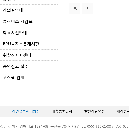
강의실안내
통학버스 시간표
학교시설안내
BPU복지소통게시판
취창진지원센터
공익신고 접수
교직원 안내
개인정보처리방침
·
대학정보공시
·
발전기금모음
·
게시판
경남 김해시 김해대로 1894-68 (구산동 764번지) / TEL. 055) 320-2500 / FAX. 055)