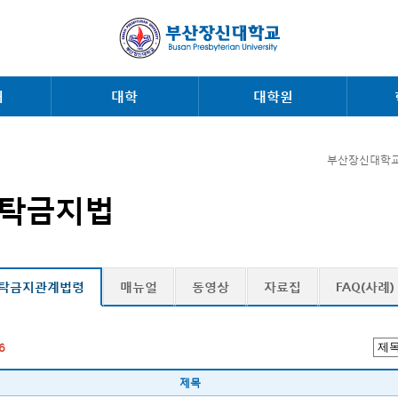
내
대학
대학원
부산장신대학교
탁금지법
탁금지관계법령
매뉴얼
동영상
자료집
FAQ(사례)
6
제목