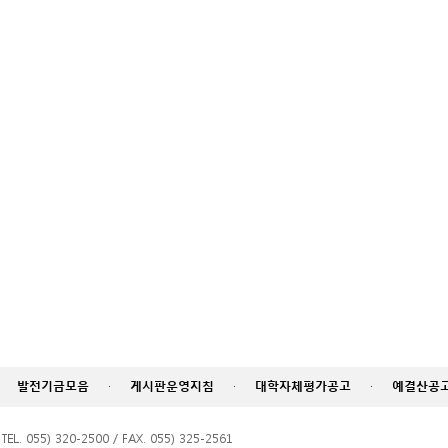
발전기금모음
·
게시판운영지침
·
대학자체평가공고
·
예결산공
055) 320-2500 / FAX. 055) 325-2561