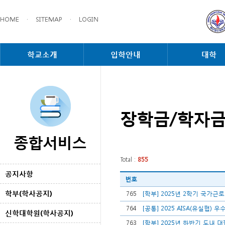
HOME
·
SITEMAP
·
LOGIN
학교소개
입학안내
대학
장학금/학자
종합서비스
Total :
855
공지사항
번호
학부(학사공지)
765
[학부] 2025년 2학기 국가
764
[공통] 2025 AISA(유실협)
신학대학원(학사공지)
763
[학부] 2025년 하반기 도내