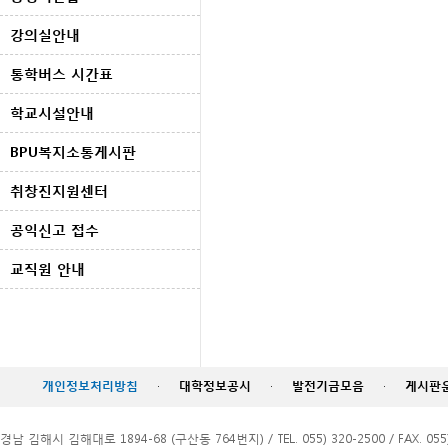
강의실안내
통학버스 시간표
학교시설안내
BPU복지소통게시판
취창진지원센터
공익신고 접수
교직원 안내
개인정보처리방침
·
대학정보공시
·
발전기금모음
·
게시판
경남 김해시 김해대로 1894-68 (구산동 764번지) / TEL. 055) 320-2500 / FAX. 055)