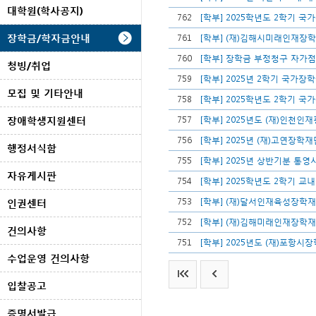
대학원(학사공지)
762
[학부] 2025학년도 2학기 국
장학금/학자금안내
761
[학부] (재)김해시미래인재장학
760
[학부] 장학금 부정청구 자가
청빙/취업
759
[학부] 2025년 2학기 국가
모집 및 기타안내
758
[학부] 2025학년도 2학기 국
장애학생지원센터
757
[학부] 2025년도 (재)인천
756
[학부] 2025년 (재)고연장
행정서식함
755
[학부] 2025년 상반기분 통
자유게시판
754
[학부] 2025학년도 2학기 교
753
[학부] (재)달서인재육성장학재
인권센터
752
[학부] (재)김해미래인재장학재
건의사항
751
[학부] 2025년도 (재)포항시
수업운영 건의사항
입찰공고
증명서발급