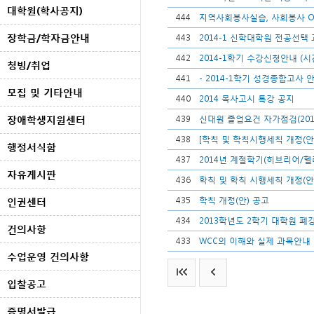
대학원(학사공지)
444
지역사회봉사실습, 사회봉사 O
장학금/학자금안내
443
2014-1 신학대학원 전공선택
442
2014-1학기 수강신청안내 (시
청빙/취업
441
- 2014-1학기 성경종합고사 안
모집 및 기타안내
440
2014 목사고시 특강 공지
장애학생지원센터
439
신대원 졸업요건 자가점검(2012
438
[학칙 및 학칙시행세칙 개정(안)
행정서식함
437
2014년 계절학기(히브리어/헬
자유게시판
436
학칙 및 학칙 시행세칙 개정(안
435
학칙 개정(안) 공고
인권센터
434
2013학년도 2학기 대학원 폐
건의사항
433
WCC의 이해와 실제 과목안내
수업운영 건의사항
입찰공고
증명서발급