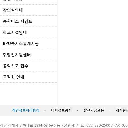
강의실안내
통학버스 시간표
학교시설안내
BPU복지소통게시판
취창진지원센터
공익신고 접수
교직원 안내
개인정보처리방침
·
대학정보공시
·
발전기금모음
·
게시판
경남 김해시 김해대로 1894-68 (구산동 764번지) / TEL. 055) 320-2500 / FAX. 055)