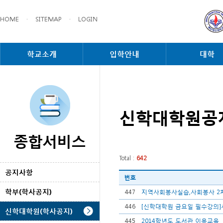
HOME
·
SITEMAP
·
LOGIN
학교소개
입학안내
대학
신학대학원공
종합서비스
Total :
642
공지사항
번호
학부(학사공지)
447
지역사회봉사실습,사회봉사 2차 
446
[신학대학원 금요일 필수강의]
신학대학원(학사공지)
445
2014학년도 도서관 이용교육