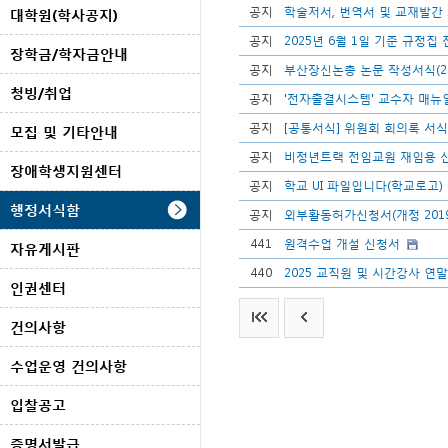
공지
학술저서, 번역서 및 교재발간 
대학원(학사공지)
공지
2025년 6월 1일 기준 규정집
장학금/학자금안내
공지
부산장신논총 논문 작성서식(20
청빙/취업
공지
'전자출결시스템' 교수자 매뉴
공지
[공통서식] 위원회 회의록 서식(
모집 및 기타안내
공지
비정년트랙 전임교원 재임용 
장애학생지원센터
공지
학교 UI 파일입니다(학교로고)
행정서식함
공지
외부활동허가신청서(개정 2019.1
441
원격수업 개설 신청서
자유게시판
440
2025 교직원 및 시간강사 연
인권센터
건의사항
수업운영 건의사항
입찰공고
증명서발급