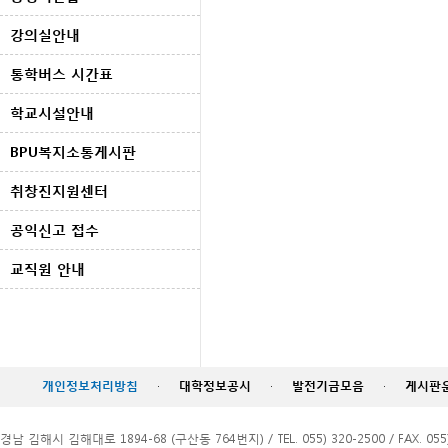
강의실안내
통학버스 시간표
학교시설안내
BPU복지소통게시판
취창진지원센터
공익신고 접수
교직원 안내
개인정보처리방침
·
대학정보공시
·
발전기금모음
·
게시판
경남 김해시 김해대로 1894-68 (구산동 764번지) / TEL. 055) 320-2500 / FAX. 055)