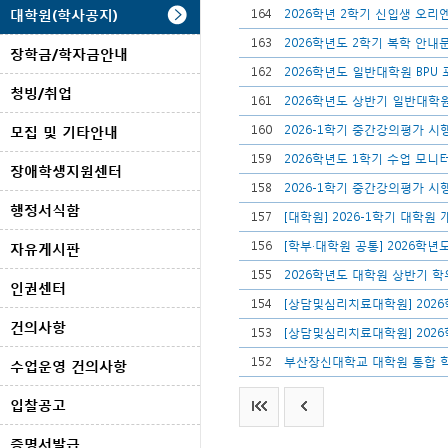
대학원(학사공지)
164
2026학년 2학기 신입생 오리
163
2026학년도 2학기 복학 안내
장학금/학자금안내
162
2026학년도 일반대학원 BPU
청빙/취업
161
2026학년도 상반기 일반대학원
160
2026-1학기 중간강의평가 시
모집 및 기타안내
159
2026학년도 1학기 수업 모니
장애학생지원센터
158
2026-1학기 중간강의평가 시
행정서식함
157
[대학원] 2026-1학기 대학원
156
[학부·대학원 공통] 2026학년
자유게시판
155
2026학년도 대학원 상반기 학
인권센터
154
[상담및심리치료대학원] 2026
건의사항
153
[상담및심리치료대학원] 2026
152
부산장신대학교 대학원 통합 학칙 
수업운영 건의사항
입찰공고
증명서발급