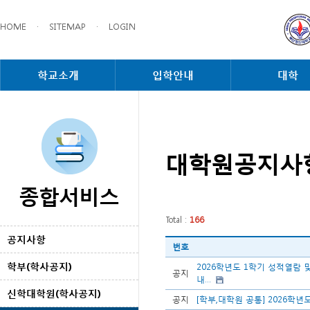
HOME
·
SITEMAP
·
LOGIN
학교소개
입학안내
대학
대학원공지사
종합서비스
Total :
166
공지사항
번호
학부(학사공지)
2026학년도 1학기 성적열람
공지
내...
신학대학원(학사공지)
공지
[학부,대학원 공통] 2026학