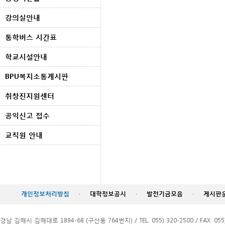
강의실안내
통학버스 시간표
학교시설안내
BPU복지소통게시판
취창진지원센터
공익신고 접수
교직원 안내
개인정보처리방침
·
대학정보공시
·
발전기금모음
·
게시판
경남 김해시 김해대로 1894-68 (구산동 764번지) / TEL. 055) 320-2500 / FAX. 055)