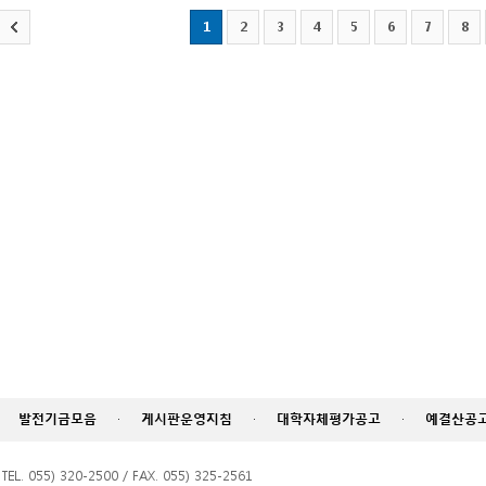
1
2
3
4
5
6
7
8
발전기금모음
·
게시판운영지침
·
대학자체평가공고
·
예결산공
055) 320-2500 / FAX. 055) 325-2561