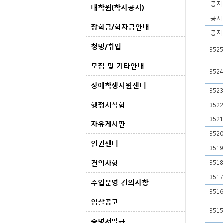
공지
대학원(학사공지)
공지
장학금/학자금안내
공지
청빙/취업
3525
모집 및 기타안내
3524
장애학생지원센터
3523
행정서식함
3522
3521
자유게시판
3520
인권센터
3519
건의사항
3518
3517
수업운영 건의사항
3516
입찰공고
3515
증명서발급