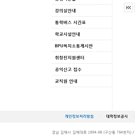
강의실안내
통학버스 시간표
학교시설안내
BPU복지소통게시판
취창진지원센터
공익신고 접수
교직원 안내
개인정보처리방침
·
대학정보공시
·
경남 김해시 김해대로 1894-68 (구산동 764번지) / TEL. 