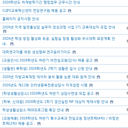
2026학년도 하계방학기간 행정업무 근무시간 안내
CLIPS교육혁신센터 전담연구원 채용 공고
홈페이지 공지사항 안내
2026년 지역 알코올상담 실무자 양성과정 사업 2기 교육대상자 모집 안내
2026년 학생 창업 활성화 유공, 실험실 창원 활성화 우수대학 표창계획 안
내...
대학연구자를 위한 생성형AI 연구윤리가이드
[교원인사] 2026학년도 하반기 비전임교원(강사) 채용 공고
[생활관] 복학생) 2026학년도 2학기 생활관 입사 신청 안내
2026년 지방교육재정 데이터 분석 활용 논문 대회 참여 안내
2026년도 제12회 인터넷중독전문상담사 자격검정 시행
[학생생활상담소] 2026학년도 하반기 상담수련생 모집 공고
[학부, 신대원] 2026학년도 1학기 경건실천 NP 대상자 제재사항 안내
학생생활상담소 RISE프로그램 특강 안내
[교원채용] 2026학년도 하반기 특수교육과 전임교원 정년트랙(4차) / 비정년
트랙(2차) 채용 공고...